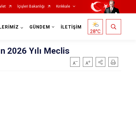
vlet
İçişleri Bakanlığı
Kırıkkale
LERİMİZ
GÜNDEM
İLETİŞİM
28
°C
in 2026 Yılı Meclis