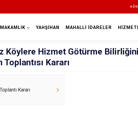
e-De
YMAKAMLIK
YAHŞİHAN
MAHALLİ İDARELER
HİZMET
Kırıkkale
z Köylere Hizmet Götürme Bilirliğin
 Toplantısı Kararı
Toplantı Kararı
Bahşili
Balışeyh
Çelebi
Delice
Karakeçili