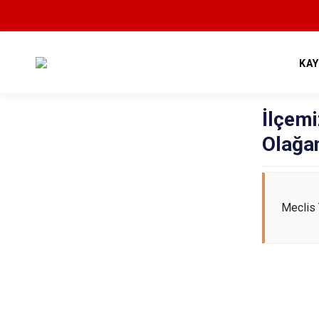
KA
İlçemi
Olağan
Meclis 